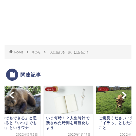
HOME
そのた
人に語れる「夢」はあるか？
関連記事
た
そのた
そのた
いつでもできる」と思
いま何時！？人生時計で
ご意見ください：最
ていると「いつまでも
残された時間を可視化し
「イラっ」とした2
ない」というワナ
よう
こと
2022年5月2日
2025年1月17日
2022年6