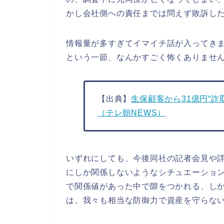
かし会社側への責任までは問えず敗訴し
情報量が多すぎてイマイチ話が入ってき
という一節、なんかすごく怖くありませ
【出典】
生保顧客から31億円“詐
（テレ朝NEWS）
いずれにしても、今後同社の記者会見や
にしか関係しないようなシチュエーショ
で関係値があった中で隙をつかれる、し
は、我々も相当な防御力で資産を守らな