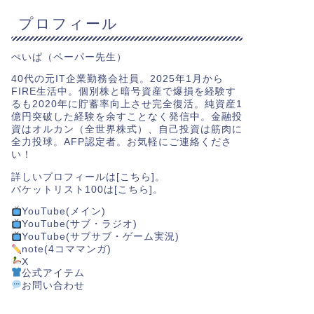
プロフィール
ぺいぱ（ペーパー先生）
40代の元IT企業勤務会社員。2025年1月から
FIRE生活中。個別株と暗号資産で爆損を経験す
るも2020年に貯蓄率向上させ完全復活。純資産1
億円突破した経験を余すことなく発信中。金融投
資はオルカン（全世界株式）、自己投資は筋肉に
全力投球。AFP認定者。お気軽にご連絡くださ
い！
詳しいプロフィールは[
こちら
]。
バケットリスト100は[
こちら
]。
YouTube(メイン)
YouTube(サブ・ラジオ)
YouTube(サブサブ・ゲーム実況)
note(4コママンガ)
X
公式アイテム
お問い合わせ