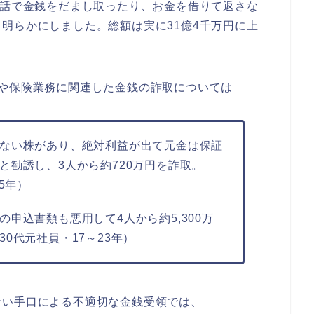
資話で金銭をだまし取ったり、お金を借りて返さな
明らかにしました。総額は実に31億4千万円に上
や保険業務に関連した金銭の詐取については
ない株があり、絶対利益が出て元金は保証
と勧誘し、3人から約720万円を詐取。
5年）
申込書類も悪用して4人から約5,300万
0代元社員・17～23年）
ない手口による不適切な金銭受領では、